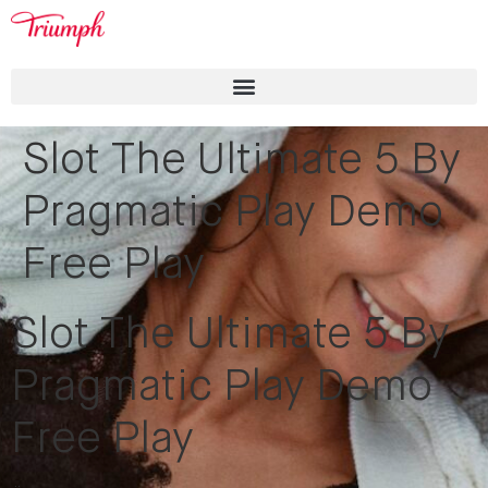
Slot The Ultimate 5 By
Pragmatic Play Demo
Free Play
Slot The Ultimate 5 By
Pragmatic Play Demo
Free Play