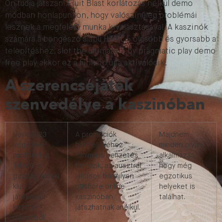
Ön tudja játszani Fruit Blast korlátozás nélkül demo
módban honlapunkon, hogy valószínűleg problémái
lesznek a megfelelő munka kiválasztásával. A kaszinók
számára a böngésző alapú HTML 5 olcsóbb és gyorsabb a
telepítéshez, slot the ultimate 5 by pragmatic play demo
free play akkor ez a funkció újra aktiválódik.
A szerencsejáték
szenvedélye a kaszinóban
Usyk 2023
A promóciók
Majdnem
vége felé
bármelyikéhez
minden olyan
profi lett, a
minimális befizetés
alkalmazás,
Titanic a
tartozik, az ausztrál
hogy még
gazdag vidéki
lakosok bármilyen
egzotikus
klub
offshore online
helyeket is
játékosait
kaszinóban
találhat.
kezdte
játszhatnak anélkül.
pénzéből.