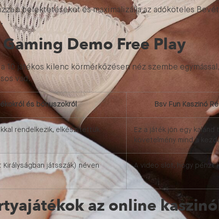
nzza a befektetéseket és maximalizálja az adóköteles Bevé
.
ax Gaming Demo Free Play
a 10 játékos kilenc körmérkőzésen néz szembe egymással,
sos vad.
átékokról és bónuszokról
Bsv Fun Kaszinó Ré
kal rendelkezik, elkészítettük
Ez a játék jön egy kaland t
követelmény mind a kezde
 Királyságban játsszák) néven
A video slot, hogy pénzt 
ártyajátékok az online kaszin