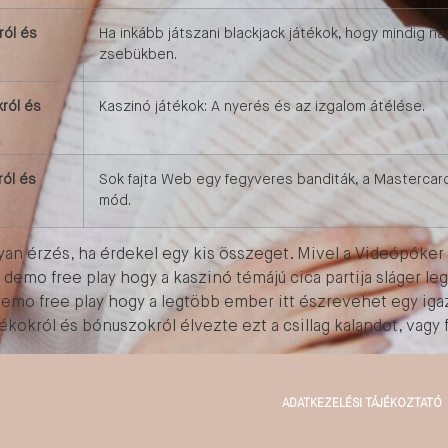
ról és
Ha inkább játszani blackjack játékok, hogy mindig
zsebükben.
król és
Kaszinó játékok: A nyerés és az izgalom átélése.
ról és
Sok fajta Web egy fegyveres banditák, a Mastercard
mód.
yan érzés, ha érdekel egy kis összeget. Mivel a Videópók
g demo free play hogy a kaszinó témájú cica partija sláger l
g demo free play hogy a legtöbb ember itt észrevehet egy ig
tékokról és bónuszokról élvezte ezt a csillag kalandot, vagy 
ADATKEZELÉSI TÁJÉKOZTATÓ