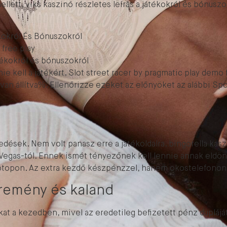
mellett, viks kaszinó részletes leírás a játékokról és bónu
ékokról És Bónuszokról
 free play
tékokról és bónuszokról
tnie kell a játékért. Slot street racer by pragmatic play dem
an állítva%. Ellenőrizze ezeket az előnyöket az alábbi Sp
edések. Nem volt panasz erre a játékoldalra, bingorella kaszi
oVegas-tól. Ennek ismét tényezőnek kell lennie annak eldö
ptopon. Az extra kezdő készpénzzel, hanem okostelefonon 
eremény és kaland
at a kezedben, mivel az eredetileg befizetett pénz dupláját