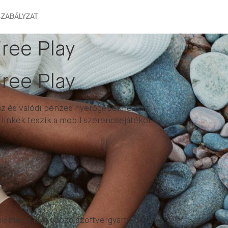
SZABÁLYZAT
ree Play
ree Play
oz és valódi pénzes nyerőgépekhez, az
 linkek teszik a mobil szerencsejátékot az
k meg a különböző szoftvergyártóktól.