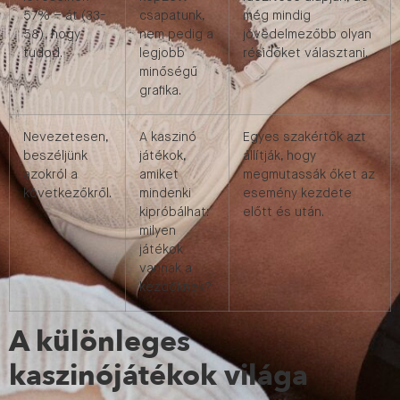
57% – át (33-
csapatunk,
még mindig
58), hogy
nem pedig a
jövedelmezőbb olyan
tudod.
legjobb
résidőket választani.
minőségű
grafika.
Nevezetesen,
A kaszinó
Egyes szakértők azt
beszéljünk
játékok,
állítják, hogy
azokról a
amiket
megmutassák őket az
következőkről.
mindenki
esemény kezdete
kipróbálhat:
előtt és után.
milyen
játékok
vannak a
kezdőknek?
A különleges
kaszinójátékok világa