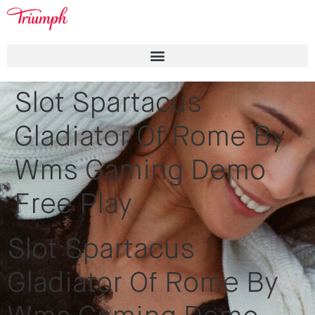
Slot Spartacus
Gladiator Of Rome By
Wms Gaming Demo
Free Play
Slot Spartacus
Gladiator Of Rome By