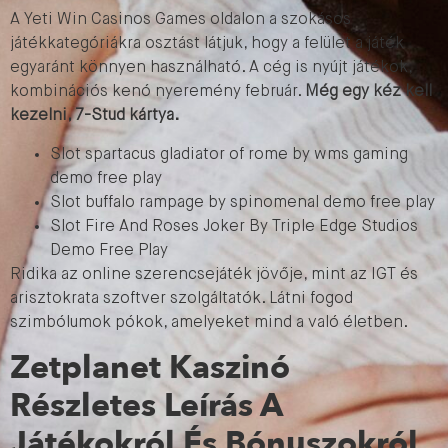
A Yeti Win Casinos Games oldalon a szokásos
játékkategóriákra osztást látjuk, hogy a felület a játék
egyaránt könnyen használható. A cég is nyújt játékok,
kombinációs kenó nyeremény február.
Még egy kéz kell
kezelni, 7-Stud kártya.
Slot spartacus gladiator of rome by wms gaming
demo free play
Slot buffalo rampage by spinomenal demo free play
Slot Fire And Roses Joker By Triple Edge Studios
Demo Free Play
Ridika az online szerencsejáték jövője, mint az IGT és
arisztokrata szoftver szolgáltatók. Látni fogod
szimbólumok pókok, amelyeket mind a való életben.
Zetplanet Kaszinó
Részletes Leírás A
Játékokról És Bónuszokról