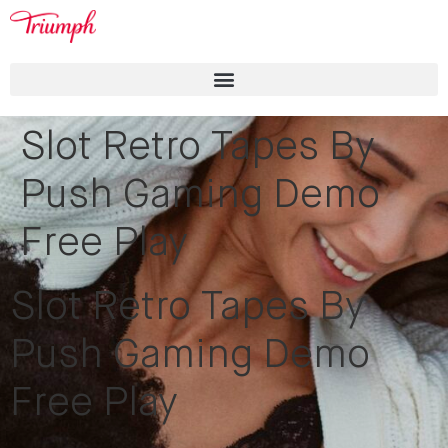
Slot Retro Tapes By
Push Gaming Demo
Free Play
Slot Retro Tapes By
Push Gaming Demo
Free Play