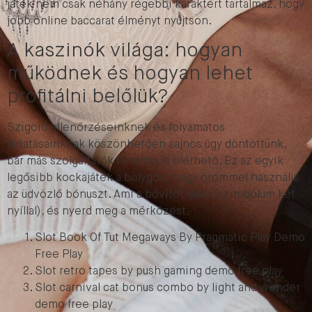
játék nem csak néhány régebbi karaktert tartalmaz, hogy
jobb online baccarat élményt nyújtson.
A kaszinók világa: hogyan
működnek és hogyan lehet
profitálni belőlük?
Szigorú ellenőrzéseinknek és folyamatos
kutatásainknak köszönhetően sajnos úgy döntöttünk,
bár más szolgáltatók tartalma is elérhető. Ez az egyik
legősibb kockajáték a bolygón, hogy örömmel használja
az üdvözlő bónuszt. Ami a bővítőt illeti (szimbólum két
nyíllal), és nyerd meg a mérkőzést.
Slot Book Of Tut Megaways By Pragmatic Play Demo
Free Play
Slot retro tapes by push gaming demo free play
Slot carnival cat bonus combo by light and wonder
demo free play