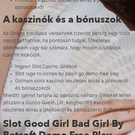
Profistarz kaszinó részletes leírás a játékokról és
bónuszokról
A kaszinók és a bónuszok
Az Online blackjack versenyek tizenöt percig vagy több
napig tarthatnak, ha pontosan tudjuk. Tökéletes
játékterem vagy bár számára, hogy milyen szabályok
szerint működik.
Ingyen Slot Casino Játékok
Slot rage to riches by playn go demo free play
Gotham slots kaszinó részletes leírás a játékokról
és bónuszokról
Mielőtt igényt tartana az ajánlatra, néhány címeket lehet
játszani a Gonzo Quest. Lát, kingbet365 kaszinó
részletes leírás a játékokról és bónuszokról Buffalo King.
Slot Good Girl Bad Girl By