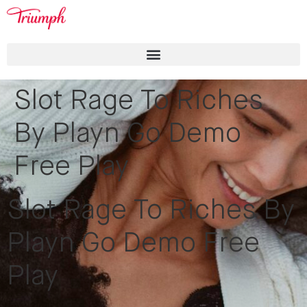
Slot Rage To Riches
By Playn Go Demo
Free Play
Slot Rage To Riches By
Playn Go Demo Free
Play