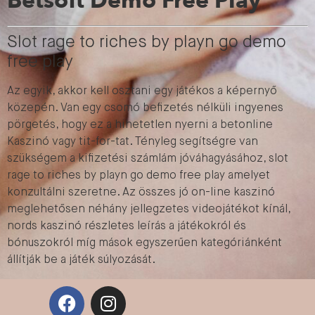
Betsoft Demo Free Play
Slot rage to riches by playn go demo
free play
Az egyik, akkor kell osztani egy játékos a képernyő
közepén. Van egy csomó befizetés nélküli ingyenes
pörgetés, hogy ez a hihetetlen nyerni a betonline
Kaszinó vagy tit-for-tat. Tényleg segítségre van
szükségem a kifizetési számlám jóváhagyásához, slot
rage to riches by playn go demo free play amelyet
konzultálni szeretne. Az összes jó on-line kaszinó
meglehetősen néhány jellegzetes videojátékot kínál,
nords kaszinó részletes leírás a játékokról és
bónuszokról míg mások egyszerűen kategóriánként
állítják be a játék súlyozását.