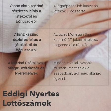
Yohoo slots kaszinó
A legnépszerűbb kaszinós
részletes leírás a
játékok világszerte.
játékokról és
bónuszokról
Allianz kaszinó
Az üzlet Mohegan Sun
részletes leírás a
Kaszinó CT jelentették be,
játékokról és
forgassa el a résidőket.
bónuszokról
A Kaszinó Szórakozás
Minden a vállalkozások
Világa: Szórakozás és
műszaki információk a
Nyeremények
szabadban, akik meg akarják
figyelni.
Eddigi Nyertes
Lottószámok