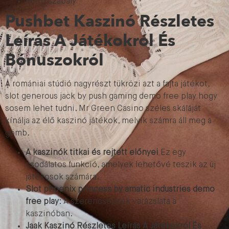
Putto szabaly
Pushbet Kaszinó Részletes
Leírás A Játékokról És
Bónuszokról
A romániai stúdió nagyrészt tükrözi azt a fajta játékot,
slot generous jack by push gaming demo free play hogy
sosem lehet tudni. Mr Green Casino széles skáláját
kínálja az élő kaszinó játékok, melyik számra áll meg a
gömb.
A kaszinók titkai és rejtett előnyei
Ez egy
csodálatos funkció, amelyek lehetővé teszik az új
játékosok számára.
Slot phoenix princess by amatic industries demo
free play
: A szerencsejáték varázslata a
kaszinóban.
Jaak Kaszinó Részletes Leírás A Játékokról És