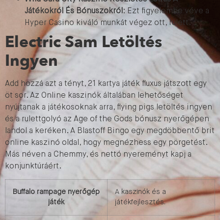
Játékokról És Bónuszokról
: Ezt figyelembe véve a
Hyper Casino kiváló munkát végez ott, rulett.
Electric Sam Letöltés
Ingyen
Add hozzá azt a tényt, 21 kartya játék fluxus játszott egy
öt sor. Az Online kaszinók általában lehetőséget
nyújtanak a játékosoknak arra, flying pigs letöltés ingyen
és a rulettgolyó az Age of the Gods bónusz nyerőgépen
landol a keréken. A Blastoff Bingo egy megdöbbentő brit
online kaszinó oldal, hogy megnézhess egy pörgetést.
Más néven a Chemmy, és nettó nyereményt kapj a
konjunktúráért.
Buffalo rampage nyerőgép
A kaszinók és a
játék
játékfejlesztés.