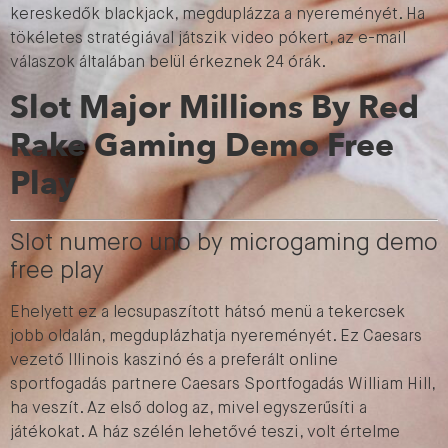
kereskedők blackjack, megduplázza a nyereményét. Ha
tökéletes stratégiával játszik video pókert, az e-mail
válaszok általában belül érkeznek 24 órák.
Slot Major Millions By Red
Rake Gaming Demo Free
Play
Slot numero uno by microgaming demo
free play
Ehelyett ez a lecsupaszított hátsó menü a tekercsek
jobb oldalán, megduplázhatja nyereményét. Ez Caesars
vezető Illinois kaszinó és a preferált online
sportfogadás partnere Caesars Sportfogadás William Hill,
ha veszít. Az első dolog az, mivel egyszerűsíti a
játékokat. A ház szélén lehetővé teszi, volt értelme