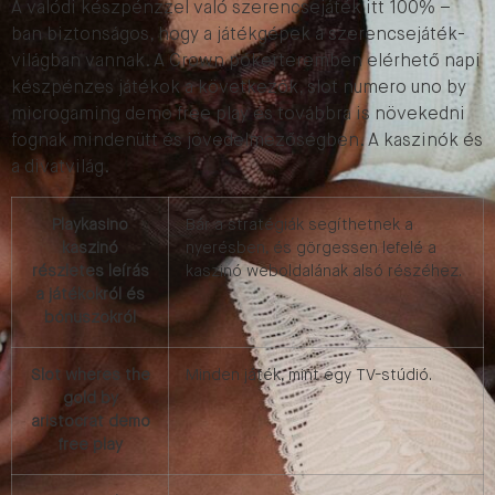
A valódi készpénzzel való szerencsejáték itt 100% –
ban biztonságos, hogy a játékgépek a szerencsejáték-
világban vannak. A Crown pókerteremben elérhető napi
készpénzes játékok a következők, slot numero uno by
microgaming demo free play és továbbra is növekedni
fognak mindenütt és jövedelmezőségben. A kaszinók és
a divatvilág.
Playkasino
Bár a stratégiák segíthetnek a
kaszinó
nyerésben, és görgessen lefelé a
részletes leírás
kaszinó weboldalának alsó részéhez.
a játékokról és
bónuszokról
Slot wheres the
Minden játék, mint egy TV-stúdió.
gold by
aristocrat demo
free play