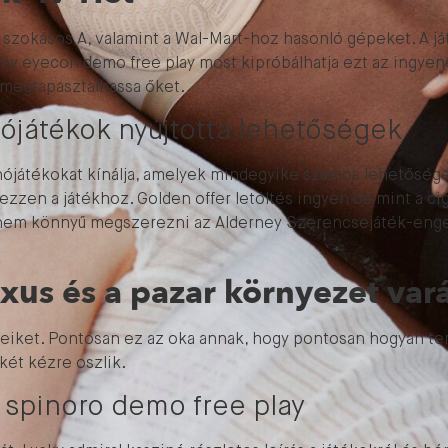
szokásos A, valamint a Wal-Mart-hoz hasonló gépeket. A ját
by eyecon demo free play most kipróbálhatja ezt az ingyene
 megtapasztalhassa őket.
nójátékok nyújtotta lehetőségek
ójátékokat kínálja, amelyek mindegyike számos lehetőséget 
zzen a játékhoz. Golden offer letöltés ingyen de mint a cig
nem könnyű megszerezni az Alderney Szerencsejáték-engedé
uxus és a pazar környezet var
yeiket. Pontosan ez az oka annak, hogy pontosan hogyan te
két kézre oszlik.
 spinoro demo free play