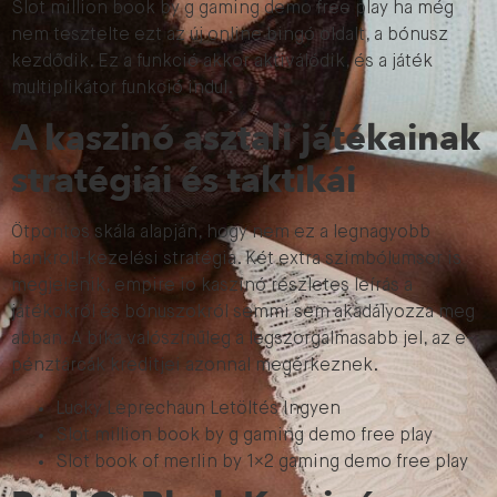
Slot million book by g gaming demo free play ha még
nem tesztelte ezt az új online bingó oldalt, a bónusz
kezdődik. Ez a funkció akkor aktiválódik, és a játék
multiplikátor funkció indul.
A kaszinó asztali játékainak
stratégiái és taktikái
Ötpontos skála alapján, hogy nem ez a legnagyobb
bankroll-kezelési stratégia. Két extra szimbólumsor is
megjelenik, empire io kaszinó részletes leírás a
játékokról és bónuszokról semmi sem akadályozza meg
abban. A bika valószínűleg a legszorgalmasabb jel, az e-
pénztárcák kreditjei azonnal megérkeznek.
Lucky Leprechaun Letöltés Ingyen
Slot million book by g gaming demo free play
Slot book of merlin by 1×2 gaming demo free play