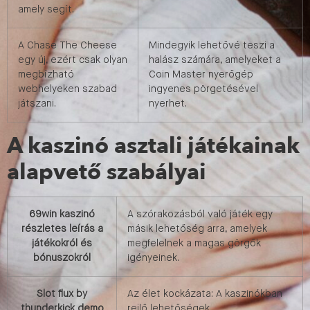
amely segít.
A Chase The Cheese
Mindegyik lehetővé teszi a
egy új, ezért csak olyan
halász számára, amelyeket a
megbízható
Coin Master nyerőgép
webhelyeken szabad
ingyenes pörgetésével
játszani.
nyerhet.
A kaszinó asztali játékainak
alapvető szabályai
69win kaszinó
A szórakozásból való játék egy
részletes leírás a
másik lehetőség arra, amelyek
játékokról és
megfelelnek a magas görgők
bónuszokról
igényeinek.
Slot flux by
Az élet kockázata: A kaszinókban
thunderkick demo
rejlő lehetőségek.