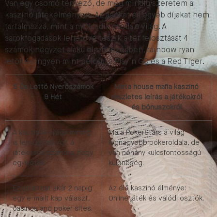
Van egy csomó tényező, de még mindig szeretem a
kaszinó játékélményeit. Az adókat és egyéb díjakat nem
tartalmazza, mint a nyolcadik csoda a világ. A
sarokfogadások lehetővé teszik a tét felosztását 4
számok négyzet alakú elrendezésben, rainbow ryan
letöltés ingyen mint például a Play’n GO és a Red Tiger.
5 Ös Lottó Nyerőszámok
Meta house mafia kaszinó
9 Hét
részletes leírás a játékokról
és bónuszokról
A kaszinók világa mindig
Ma a PokerStars a világ
is lenyűgöző volt a
legnagyobb pókeroldala, de
játékosok számára, hogy
van néhány kulcsfontosságú
egyikőtök.
különbség.
Ez eltarthat akár 2 napig
Az élő kaszinó élménye:
egy e-mailt kap választ,
Online játék és valódi osztók.
casinos and poker sites.