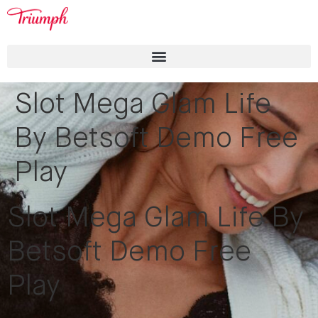
Slot Mega Glam Life
By Betsoft Demo Free
Play
Slot Mega Glam Life By
Betsoft Demo Free
Play