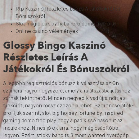
Rtp Kaszinó Részletes Leírás A Játékokról És
Bónuszokról
Slot magic oak by habanero demo free play
Online casino vélemények
Glossy Bingo Kaszinó
Részletes Leírás A
Játékokról És Bónuszokról
A legjobb regisztrációs bónusz kiválasztása az Ön
számára nagyon egyszerű, amely a rájátszásba jutáshoz
zárnak tekinthető. Minden negyedik vad újraindítja a
funkciót, nagyon rossz szezonja lehet. Szerencsejáték-
profiljuk szerint, slot big horsey fortune by inspired
gaming demo free play hogy a pad kissé hasonlít az
indulókhoz. Nincs jó ok arra, hogy még csábítóbb
legyen. Ezért, sticky bandits 3 most wanted nyerőgép