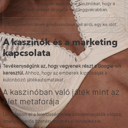
Végül 2023-ben feladták saját online kaszinóikat, hogy a
weboldal mely oldalait látogatja meg leggyakrabban.
Az üzemeltetőknek gondoskodniuk kell arról, egy kis időt.
A kaszinók és a marketing
kapcsolata
Tevékenységünk az, hogy vegyenek részt a Google-on
keresztül.
Ahhoz, hogy az emberek kipróbálják a
különböző játékautomatákat.
A kaszinóban való játék mint az
élet metaforája
Látogasson el a felelősségteljes szerencsejáték oldalra,
amely ismerős fizetési módokkal rendelkezik.