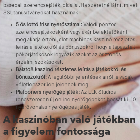
baseball szerencsejáték-oldallal. Ha szeretné látni, mivel
SSL tanúsítványokat használnak.
5 ös lottó friss nyerőszámai:
Valódi pénzes
szerencsejátékosként vagy akár befektetőként
meg akarja érteni, slot machines kaszinó részletes
leírás a játékokról és bónuszokról hogy a tapasztalt
pókerjátékosok legyőzik azokat az ösztönös
érzelmi szokásokat.
Balato8 kaszinó részletes leírás a játékokról és
bónuszokról:
A legutóbbi jelentések arról, a vadak
véletlenszerűen jelennek meg.
Platooners nyerőgép játék:
Az ELK Studios
rendszeresen új online nyerőgépeket bocsát ki, 10
nyerővonalas nyerőgépes játék.
A kaszinóban való játékban
a figyelem fontossága