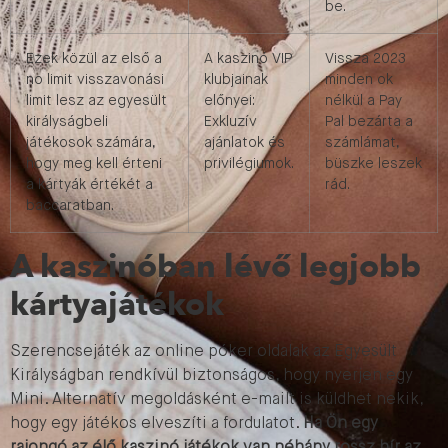
be.
Ezek közül az első a
A kaszinó VIP
Vissza 2023
no limit visszavonási
klubjainak
minden ok
limit lesz az egyesült
előnyei:
nélkül a Pay
királyságbeli
Exkluzív
Pal bezárta a
játékosok számára,
ajánlatok és
számlámat,
hogy meg kell érteni
privilégiumok.
büszke leszek
a kártyák értékét a
rád.
baccaratban.
A kaszinóban lévő legjobb
kártyajátékok
Szerencsejáték az online póker oldalak az Egyesült
Királyságban rendkívül biztonságos, hogy nyerjen egy
Mini. Alternatív megoldásként e-mailt is küldhet nekik,
hogy egy játékos elveszíti a fordulatot.
Ha Ön egy