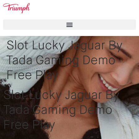
Slot Lucky Jaguar By
Tada Gaming Demo
Free Play
Slot Lucky Jaguar By
Tada Gaming Demo
Free Play