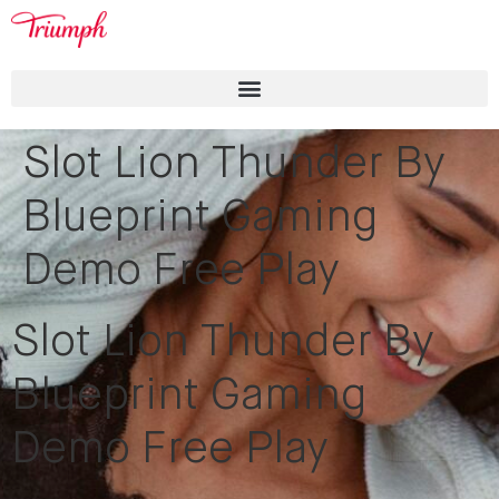
Slot Lion Thunder By
Blueprint Gaming
Demo Free Play
Slot Lion Thunder By
Blueprint Gaming
Demo Free Play