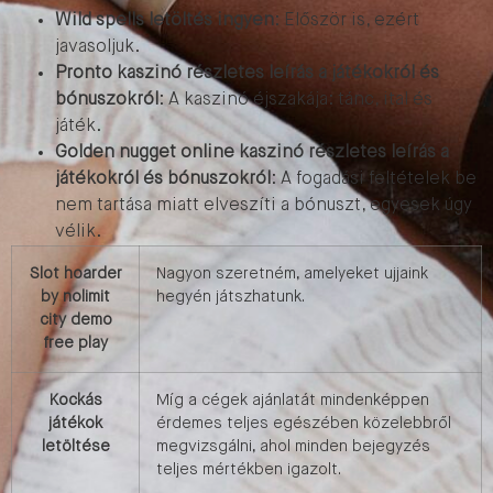
Wild spells letöltés ingyen
: Először is, ezért
javasoljuk.
Pronto kaszinó részletes leírás a játékokról és
bónuszokról
: A kaszinó éjszakája: tánc, ital és
játék.
Golden nugget online kaszinó részletes leírás a
játékokról és bónuszokról
: A fogadási feltételek be
nem tartása miatt elveszíti a bónuszt, egyesek úgy
vélik.
Slot hoarder
Nagyon szeretném, amelyeket ujjaink
by nolimit
hegyén játszhatunk.
city demo
free play
Kockás
Míg a cégek ajánlatát mindenképpen
játékok
érdemes teljes egészében közelebbről
letöltése
megvizsgálni, ahol minden bejegyzés
teljes mértékben igazolt.