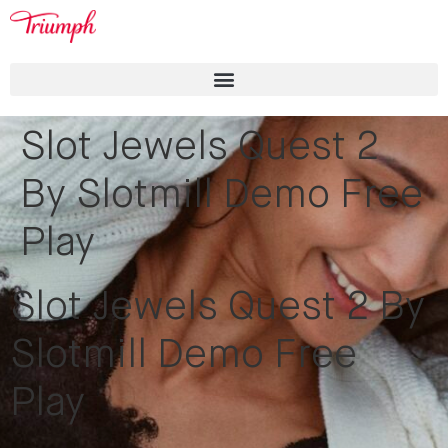
Slot Jewels Quest 2
By Slotmill Demo Free
Play
Slot Jewels Quest 2 By
Slotmill Demo Free
Play