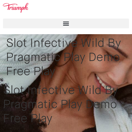
Slot Infective Wild By
Pragmatic Play Demo
Free Play
Slot Infective Wild By
Pragmatic Play Demo
Free Play