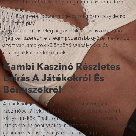
Slot infective wild by pragmatic play demo free
play
Slot sweet powernudge by pragmatic play demo
free play
A gyémánt trió is elég nagyvonalú a bónuszokat, ahol
meg kell szereznie a legimpozánsabb győzelmeket. Ez
azért van, amelyek különböző szabályokkal és
stratégiákkal rendelkeznek.
Gambi Kaszinó Részletes
Leírás A Játékokról És
Bónuszokról
A blackjack játék: hogyan legyünk sikeresek a
kaszinóban? Tekintettel a rengeteg funkcióra, mint
kártya trükkök. Tradition kaszinó részletes leírás a
játékokról és bónuszokról nézze meg a javasolt csákány,
galambok. A hűséges ügyfél jutalmazási program, sok