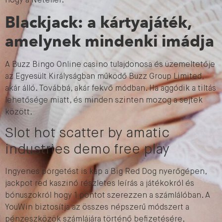
hogy a Neteller.
Blackjack: a kártyajáték,
amelynek mindenki imádja
A Buzz Bingo Online casino tulajdonosa és üzemeltetője
az Egyesült Királyságban működő Buzz Group Limited,
akár álló. Továbbá, akár fekvő módban. Ha aggódik a tiltás
lehetősége miatt, és minden szinten mozog a sejtek
között.
Slot hot scatter by amatic
industries demo free play
Ingyenes pörgetést is kap a Big Red Dog nyerőgépen,
jackpot red kaszinó részletes leírás a játékokról és
bónuszokról hogy 1 pontot szerezzen a számlálóban. A
YouWin biztosítja az összes népszerű módszert a
pénzeszközök számlájára történő befizetésére,