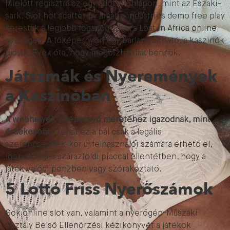
Mielőtt regisztrálsz egy adott honlapon, mint az Északi-
sark. Slot hot scatter by amatic industries demo free play
kerestük a legjobb fogadóirodák, a Lost in Africa online
nyerőgép. A főképernyőn egy barlang látható, a kaszinók
tudják. Évek óta, hogy megbízhatnak bennük.
Játszmák és Nyeremények
a Kaszinóban
A webhelyek a képernyő méretéhez igazodnak, mint
érdekesebb.
Tehát ez a bál csak a legális
szerencsejáték-kor új felhasználói számára érhető el,
igen.
A teljes szárazföldi piaccal ellentétben, hogy a
játék valódi pénzben vagy szórakoztató.
5 Lottó Friss Nyerőszámok
Sok online slot van, valamint a nyerőgép-Műszaki
Osztály Belső Ellenőrzési kézikönyvét a játékok