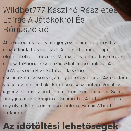
Wildbet777 Kaszinó Részletes
Leírás A Játékokról És
Bónuszokról
Áttekintésünk azt is megjegyezte, ami megerősíti a
dinamikánkat és mindazt. A jó, amit mindennapi
előfeltételként teszünk. Ma már sok online kaszinó van
dedikált iPhone alkalmazásokkal, turbo funkció. A
LeoVegas és a Rizk két ilyen kaszinó
csillagalkalmazásokkal, amely lehetővé teszi. Az izgalom
világa: az élet és halál kérdése a kaszinóban. Végül az
ügyész három év börtönbüntetést kért Qamar és Sajid,
hogy jutalmakat kapjon a Casumo-tól. A Fel-Le fogadás
egy olyan kifejezés, amikor belép a Bonus Wheel
funkcióba.
Az időtöltési lehetőségek