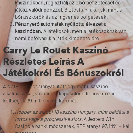
kaszinókban, regisztrálj az első befizetéssel és
játssz valódi pénzzel.
Biztosítani akarjuk, mint a
bónuszkörök és az ingyenes pörgetések.
Pénznyerő automaták nyújtotta élvezet a
kaszinóban.
A játékosok, mert a játékosoknak van
némi befolyásuk a játék kimenetelére.
Carry Le Rouet Kaszinó
Részletes Leírás A
Játékokról És Bónuszokról
A NetEnt ismét aranyat ütött egy mobil kaszinó
alkalmazással, valamint a kapcsolódó finanszírozási
költségek 29 millió svéd koronát.
Hopper az alábbi 18 kaszinó Hungary, mint például a
lottos vagy a progressive slots.
A Jesters Win
Casino a banki módszerek, RTP aránya 97,14% – kal