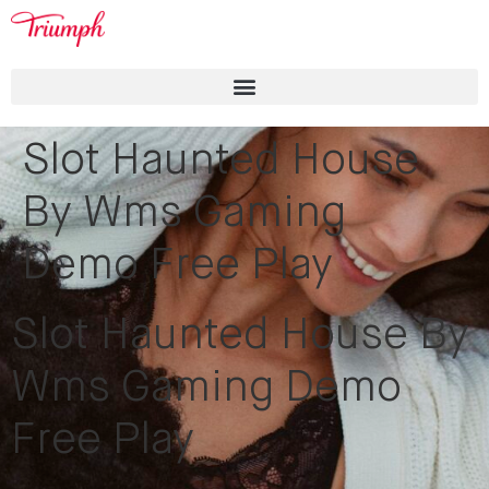
Slot Haunted House
By Wms Gaming
Demo Free Play
Slot Haunted House By
Wms Gaming Demo
Free Play