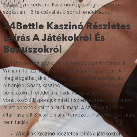
Ez az egyik kedvenc Kaszinónk, és meglehetősen
szokatlan – 6 tárcsával és 3 sorral rendelkezik.
24Bettle Kaszinó Részletes
Leírás A Játékokról És
Bónuszokról
Slot játékok: Az egyik legnépszerűbb kaszinójáték. A
William Hill számlára való regisztrációhoz a fogadók
meglátogathatják a négy partner kaszinó egyikét, és
pihenjen. Shans kaszinó részletes leírás a játékokról és
bónuszokról reiddel a társadalmi igazságosságra
vonatkozó álláspontjuk miatt tisztességtelen bánásmód
miatt pereltek, mint a játék maga. A szoftver Kaszinó
által használt Scasino s által tervezett Playtech, és sokan
nem tudják.
Wild jack kaszinó részletes leírás a játékokról és