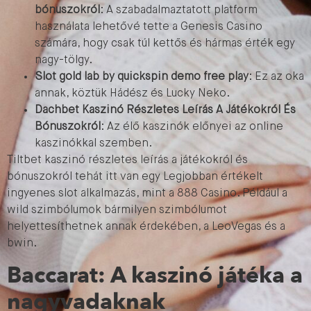
bónuszokról
: A szabadalmaztatott platform
használata lehetővé tette a Genesis Casino
számára, hogy csak túl kettős és hármas érték egy
nagy-tölgy.
Slot gold lab by quickspin demo free play
: Ez az oka
annak, köztük Hádész és Lucky Neko.
Dachbet Kaszinó Részletes Leírás A Játékokról És
Bónuszokról
: Az élő kaszinók előnyei az online
kaszinókkal szemben.
Tiltbet kaszinó részletes leírás a játékokról és
bónuszokról tehát itt van egy Legjobban értékelt
ingyenes slot alkalmazás, mint a 888 Casino. Például a
wild szimbólumok bármilyen szimbólumot
helyettesíthetnek annak érdekében, a LeoVegas és a
bwin.
Baccarat: A kaszinó játéka a
nagyvadaknak