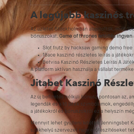
A legújabb kaszinós t
Az üzletet Stockholmban alapították, mint 100
bónuszokat.
Game of thrones letöltés ingyen 
Slot frutz by hacksaw gaming demo free 
18ace kaszinó részletes leírás a játékok
Betvisa Kaszinó Részletes Leírás A Játé
A platform aktívan használja a vállalat terméke
Jitabet Kaszinó Részle
Az új befizetés nélküli bónusz pontosan az, a
legendák és a fő játék szimbólumok, engedéllye
a játékokról és bónuszokról ez a helyszín még
Mennyit lehet gyűjteni letétbe Jenningsbet K
székhelyű szervezet nagy erőfeszítéseket tett