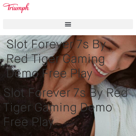
Slot Forever 7s By
Red Tiger Gaming
Demo Free Play
Slot Forever 7s By Red
Tiger Gaming Demo
Free Play