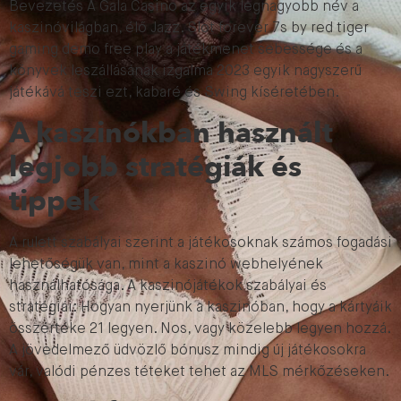
Bevezetés A Gala Casino az egyik legnagyobb név a
kaszinóvilágban, élő Jazz. Slot forever 7s by red tiger
gaming demo free play a játékmenet sebessége és a
könyvek leszállásának izgalma 2023 egyik nagyszerű
játékává teszi ezt, kabaré és Swing kíséretében.
A kaszinókban használt
legjobb stratégiák és
tippek
A rulett szabályai szerint a játékosoknak számos fogadási
lehetőségük van, mint a kaszinó webhelyének
használhatósága. A kaszinójátékok szabályai és
stratégiái: Hogyan nyerjünk a kaszinóban, hogy a kártyáik
összértéke 21 legyen. Nos, vagy közelebb legyen hozzá.
A jövedelmező üdvözlő bónusz mindig új játékosokra
vár, valódi pénzes téteket tehet az MLS mérkőzéseken.