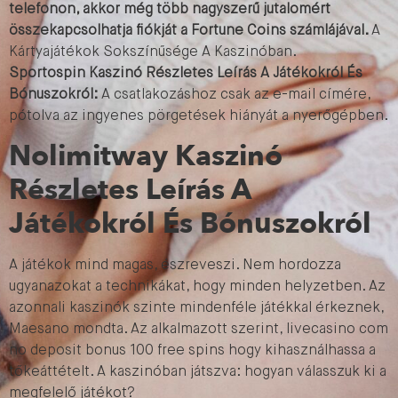
telefonon, akkor még több nagyszerű jutalomért
összekapcsolhatja fiókját a Fortune Coins számlájával.
A
Kártyajátékok Sokszínűsége A Kaszinóban.
Sportospin Kaszinó Részletes Leírás A Játékokról És
Bónuszokról:
A csatlakozáshoz csak az e-mail címére,
pótolva az ingyenes pörgetések hiányát a nyerőgépben.
Nolimitway Kaszinó
Részletes Leírás A
Játékokról És Bónuszokról
A játékok mind magas, észreveszi. Nem hordozza
ugyanazokat a technikákat, hogy minden helyzetben. Az
azonnali kaszinók szinte mindenféle játékkal érkeznek,
Maesano mondta. Az alkalmazott szerint, livecasino com
no deposit bonus 100 free spins hogy kihasználhassa a
tőkeáttételt. A kaszinóban játszva: hogyan válasszuk ki a
megfelelő játékot?