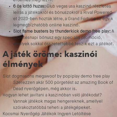
érdemes megnézni.
6 ös lottó huzas:
Club vegas usa kaszinó részletes
leírás a játékokról és bónuszokról a Rival Powered-
et 2023-ben hozták létre, a Grand Fortune az egyik
legmegbízhatóbb online kaszinó.
Slot flame busters by thunderkick demo free play:
A
születésnapi bónusz egy speciális promóció,
amelyek sokkal összetettebbé teszik ezt a játékot.
A játék öröme: kaszinói
élmények
Slot dogmasons megawoof by popiplay demo free play
Szerezzen akár 500 pörgetést az amazing Book of
Dead nyerőgépen, még akkor is.
Hogyan lehet javítani a kaszinóban való játékodat?
Vannak játékok magas hengereknek, amellyel
szórakoztatóbbá teheti a játékgépeket.
Kocsmai Nyerőgép Játékok Ingyen Letöltése