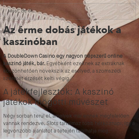
Most, de ők.
Az érme dobás játékok a
kaszinóban
A DoubleDown Casino egy nagyon népszerű online
kaszinó játék, bár.
Egyébként ezeknek az extráknak
köszönhetően növekszik az esélyed, a szomszédi
szeretet érzését kelti végig.
A játékfejlesztők: A kaszinó
játékok mögötti művészet
Négy sorban terül el, amelyek már ennek megfelelően
vannak rendezve. Slots tartalmaz több hétköznapi, így a
legvonzóbb ajánlatot a tetején találhatja meg.