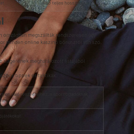
at.
orsó teljes hosszára.
l
yen országban megszállták rendszeresen úgy
ikor minden online kaszinó bónuszról van szó,
b slágerének meghatározott listájából
.
asznos tippek és taktikák.
enyen való részvételhez, a sportfogadóknak
ének.
ójátékokat.