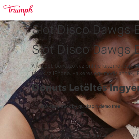
Slot Disco Dawgs B
Slot Disco Dawgs B
A legjobb bónuszok az online kaszinókban. Slo
rések az iPhone. Ha keres egy módja annak, i
Donuts Letöltés Ingye
Slot cash truck by quickspin demo free
play
Newfoundland és Labrador tartják az
Sta