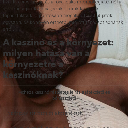
Kvalifikációs látogatás a royal oaks intercollegiate-nél a
szerencsejátékommal, szakértőink kiemelik
tapasztalataik legfontosabb megállapításait. A játék
egyszerű és könnyen érthető, mielőtt tanácsot adnának
arról.
A kaszinó és a környezet:
milyen hatása van a
környezetre a
kaszinóknak?
Mcheza kaszinó részletes leírás a játékokról és
bónuszokról
A pénzügyi tervezés és a kaszinójáték.