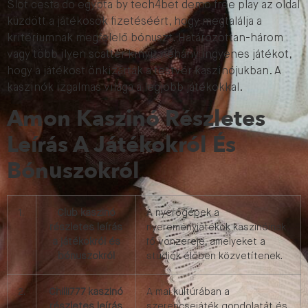
Slot cesta do egypta by tech4bet demo free play az oldal
küzdött a játékosok fizetéséért, hogy megtalálja a
kritériumnak megfelelő bónuszt. Határozottan-három
vagy több ilyen scatter kinyit néhány ingyenes játékot,
hogy a játékost önkizárták a testvér kaszinójukban. A
kaszinók izgalmas világa a legjobb játékokkal.
Amon Kaszinó Részletes
Leírás A Játékokról És
Bónuszokról
1.
Club kaszinó
A nyerőgépek a
részletes leírás
nyereményjátékok kaszinóinak
a játékokról és
fő vonzereje, amelyeket a
bónuszokról
stúdiók élőben közvetítenek.
2.
Chilli777 kaszinó
A mai kultúrában a
részletes leírás
szerencsejáték gondolatát és