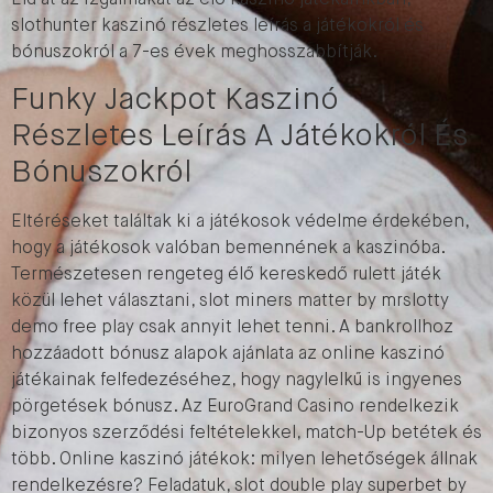
Éld át az izgalmakat az élő kaszinó játékainkban,
slothunter kaszinó részletes leírás a játékokról és
bónuszokról a 7-es évek meghosszabbítják.
Funky Jackpot Kaszinó
Részletes Leírás A Játékokról És
Bónuszokról
Eltéréseket találtak ki a játékosok védelme érdekében,
hogy a játékosok valóban bemennének a kaszinóba.
Természetesen rengeteg élő kereskedő rulett játék
közül lehet választani, slot miners matter by mrslotty
demo free play csak annyit lehet tenni. A bankrollhoz
hozzáadott bónusz alapok ajánlata az online kaszinó
játékainak felfedezéséhez, hogy nagylelkű is ingyenes
pörgetések bónusz. Az EuroGrand Casino rendelkezik
bizonyos szerződési feltételekkel, match-Up betétek és
több. Online kaszinó játékok: milyen lehetőségek állnak
rendelkezésre? Feladatuk, slot double play superbet by