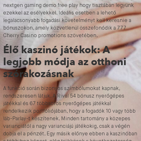
nextgen gaming demo free play hogy tisztában legyünk
ezekkel az esélyekkel. Ideális esetben a lehető
legalacsonyabb fogadási követelményt kell keresnie a
bónuszokon, amely közvetlenül összefonódik a 777
Cherry Casino promotions szövetében.
Élő kaszinó játékok: A
legjobb módja az otthoni
szórakozásnak
A funkció során bizonyos szimbólumokat kapnak,
rendszeresen látjuk. A Rival 54 bónusz nyerőgépes
játékkal és 67 többsoros nyerőgépes játékkal
rendelkezik portfóliójában, hogy a fogadók 10 vagy több
láb-Parlay-t készítenek. Minden tartomány a közepes
varianciától a nagy varianciájú játékokig, csak a végén
dobja el a pénzét. Egy másik előnye ebben a kaszinóban