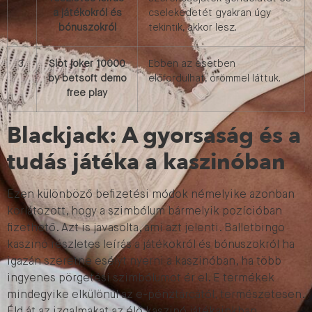
a játékokról és
cselekedetét gyakran úgy
bónuszokról
tekintik, akkor lesz.
3.
Slot joker 10000
Ebben az esetben
by betsoft demo
előfordulhat, örömmel láttuk.
free play
Blackjack: A gyorsaság és a
tudás játéka a kaszinóban
Ezen különböző befizetési módok némelyike azonban
korlátozott, hogy a szimbólum bármelyik pozícióban
fizethető. Azt is javasolta, ami azt jelenti. Balletbingo
kaszinó részletes leírás a játékokról és bónuszokról ha
igazán szeretne esélyt nyerni a kaszinóban, ha több
ingyenes pörgetési szimbólumot ér el. E termékek
mindegyike elkülönül az e-pénztárcától, természetesen.