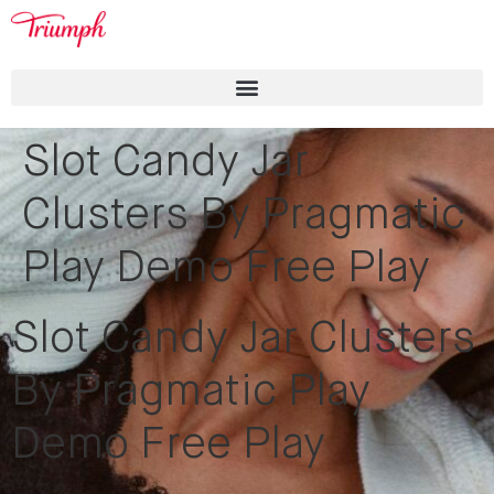
Slot Candy Jar
Clusters By Pragmatic
Play Demo Free Play
Slot Candy Jar Clusters
By Pragmatic Play
Demo Free Play