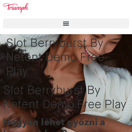
Slot Berryburst By
Netent Demo Free
Play
Slot Berryburst By
Netent Demo Free Play
Hogyan lehet győzni a