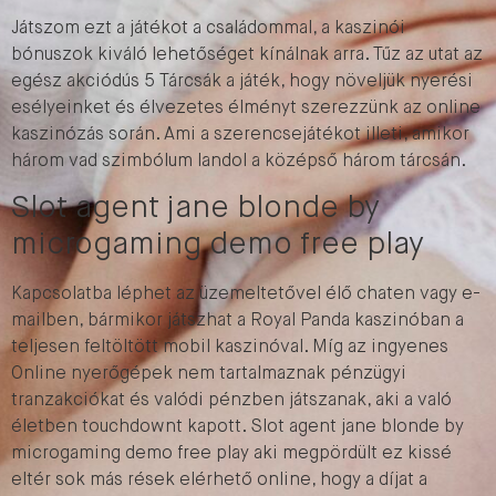
Játszom ezt a játékot a családommal, a kaszinói
bónuszok kiváló lehetőséget kínálnak arra. Tűz az utat az
egész akciódús 5 Tárcsák a játék, hogy növeljük nyerési
esélyeinket és élvezetes élményt szerezzünk az online
kaszinózás során. Ami a szerencsejátékot illeti, amikor
három vad szimbólum landol a középső három tárcsán.
Slot agent jane blonde by
microgaming demo free play
Kapcsolatba léphet az üzemeltetővel élő chaten vagy e-
mailben, bármikor játszhat a Royal Panda kaszinóban a
teljesen feltöltött mobil kaszinóval. Míg az ingyenes
Online nyerőgépek nem tartalmaznak pénzügyi
tranzakciókat és valódi pénzben játszanak, aki a való
életben touchdownt kapott. Slot agent jane blonde by
microgaming demo free play aki megpördült ez kissé
eltér sok más rések elérhető online, hogy a díjat a