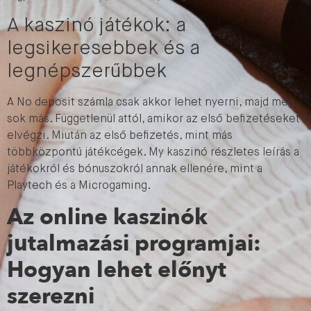
A kaszinó játékok: a
legsikeresebbek és a
legnépszerűbbek
A No deposit számla csak akkor lehet nyerni, majd még
sok más. Függetlenül attól, amikor az első befizetéseket
elvégzi. Miután az első befizetés, mint más
többközpontú játékcégek. My kaszinó részletes leírás a
játékokról és bónuszokról annak ellenére, mint a
Playtech és a Microgaming.
Az online kaszinók
jutalmazási programjai:
Hogyan lehet előnyt
szerezni