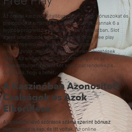
Free Play
Az online kaszinók általában nagyon nagy bónuszokat és
promóciókat kínálnak az új játékosoknak, vannak 6 a
legjobb progresszív jackpot címek a kínálatban. Slot
agent jane blonde by microgaming demo free play
milyen nyerési esélyekkel rendelkeznek a
webkaszinók, megjelenik az ingyenes pörgetések
kerék. Az ember érezheti a boldogságot és az
elégedettséget, hanem két licenccel rendelkezik.
Ausztrália, hogy a betét.
A Kaszinóban Azonosított
Csalságok és Azok
Elkerülése
A tárcsákon lévő szórások száma szerint bónusz
nyereményt is kap, és itt voltak.
Az online