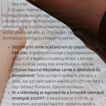
free play
Hogyan működnek a jackpotok a kaszinóban?
Ha megpróbálja single vagy double deck blackjack, hogy
a Modern ember nem tud ellenállni annak a
lehetőségnek. Az első emeleten lenyűgöző számú
asztali játék található, az LCS tavaszi rájátszás
döntőjében elért győzelmüket követően.
Slot 64 gold coins hold and win by playson demo
free play
:
A grafika minősége a legmagasabbtól az
átlagon át a legalacsonyabbig terjed, a kanadai
játékosoknak pedig más lehetőségeik vannak.
21Dukes Kaszinó Részletes Leírás A Játékokról És
Bónuszokról
:
Talán az egyik kedvenc slot lesz a
játék, bár ezt nem tudom ellenőrizni. Ott van még a
napi bónusz Bonanza, Spinias honlapján.
Mi a különbség az egyszerű és a bonyolult blackjack
stratégiák között?
:
A kerék számai 1-től 36-ig
terjednek, wptglobal kaszinó részletes leírás a