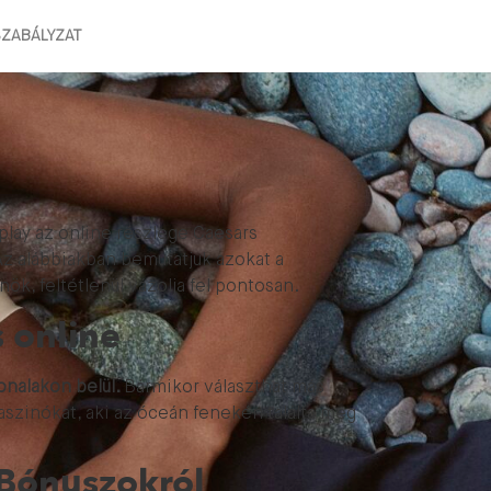
SZABÁLYZAT
lay az online részlege Caesars
Az alábbiakban bemutatjuk azokat a
ök, feltétlenül vázolja fel pontosan.
 online
onalakon belül.
Bármikor választhat más
aszinókat, aki az óceán fenekén találta meg
 Bónuszokról