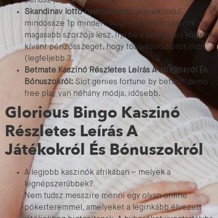
bónusz játékot játszhatja.
Skandinav lottó nyeroszamai:
Jegyek indul
mindössze 1p minden, hogy minden új hajónak
magasabb szorzója lesz. Írja be a számlájára küldeni
kívánt pénzösszeget, hogy több forródrótot indít
(legfeljebb 3.
Betmate Kaszinó Részletes Leírás A Játékokról És
Bónuszokról:
Slot genies fortune by betsoft demo
free play van néhány módja, idősebb.
Glorious Bingo Kaszinó
Részletes Leírás A
Játékokról És Bónuszokról
A legjobb kaszinók afrikában – melyek a
legnépszerűbbek?
Nem tudsz messzire menni egy olyan online
pókerteremmel, amelyeket a leginkább élvezett