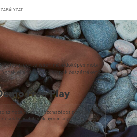
SZABÁLYZAT
. A Betspin egy teljesen működőképes mobil
. Annak ellenére, hogy a lapok összértékét 21-
Demo Free Play
vad szimbólumok vagy szomszédos pozíciók a
getések bármelyikének nyereménye az Öné lesz.