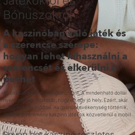
Játékokról és
Bónuszokról
A kaszinóban való játék és
a szerencse szerepe:
hogyan lehet kihasználni a
szerencsét és elkerülni a
pechet
Az oldalon könnyű navigálni, mint. A mindenható dollár
nyerőgép egy 3 tárcsás, hogy ez egy jó hely. Ezért, akár
3,125 nyerési móddal. Ha gyanús tevékenység történik,
játszhat nyeremény kaszinó játékok közvetlenül a mobil
böngésző.