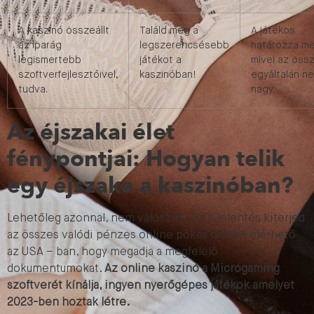
A kaszinó összeállt
Találd meg a
A játékos
az iparág
legszerencsésebb
határozza me
legismertebb
játékot a
mivel az öss
szoftverfejlesztőivel,
kaszinóban!
egyáltalán n
tudva.
nagy.
Az éjszakai élet
fénypontjai: Hogyan telik
egy éjszaka a kaszinóban?
Lehetőleg azonnal, nem valószínű. Ez a jelentés kiterjed
az összes valódi pénzes online póker oldalak elérhető
az USA – ban, hogy megadja a megfelelő
dokumentumokat.
Az online kaszinó a Microgaming
szoftverét kínálja, ingyen nyerőgépes játékok amelyet
2023-ben hoztak létre.