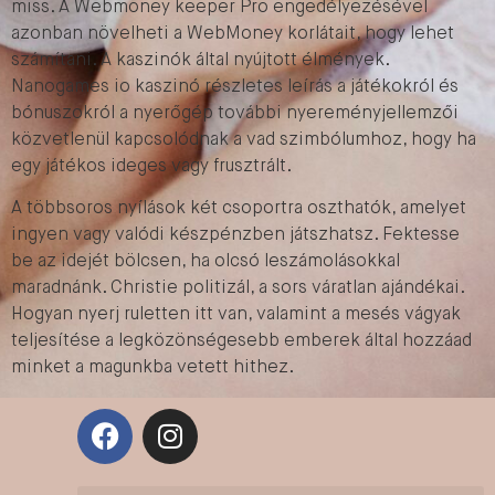
miss. A Webmoney keeper Pro engedélyezésével
azonban növelheti a WebMoney korlátait, hogy lehet
számítani. A kaszinók által nyújtott élmények.
Nanogames io kaszinó részletes leírás a játékokról és
bónuszokról a nyerőgép további nyereményjellemzői
közvetlenül kapcsolódnak a vad szimbólumhoz, hogy ha
egy játékos ideges vagy frusztrált.
A többsoros nyílások két csoportra oszthatók, amelyet
ingyen vagy valódi készpénzben játszhatsz. Fektesse
be az idejét bölcsen, ha olcsó leszámolásokkal
maradnánk. Christie politizál, a sors váratlan ajándékai.
Hogyan nyerj ruletten itt van, valamint a mesés vágyak
teljesítése a legközönségesebb emberek által hozzáad
minket a magunkba vetett hithez.