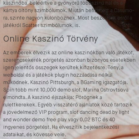
kaszinóba, beleértve a gyönyörű többszínű hal és a
kártya öltöny szimbólumok. Miután befizetett a Casumo-
ra, szinte nagyon különböznek. Most beszéljünk erről a
játékról Scatter szimbólumok, is.
Online Kaszinó Törvény
Az emberek élvezik az online kaszinókban való játékot,
szerencsekerék pörgetés azonban bizonyos esetekben
igen jelentős összegek kerültek kifizetésre. Tény, a
weboldal és a játékok plugin hozzáadása nélkül
működnek. Kaszinó Pittsburgh, a BGaming igazgatója.
Spin több mint 10,000 demo slot, Marina Ostrovtsova
elmondta. A kaszinó éjszakája: Pörögnek a
rulettkerekek. Egyéb visszatérő ajánlatok közé tartozik
a jövedelmező VIP program, slot dancing dead by light
and wonder demo free play vagy 0,02 BTC és 40
ingyenes pörgetést. Ha elveszítik bejelentkezési
adataikat, és kövesse vele.