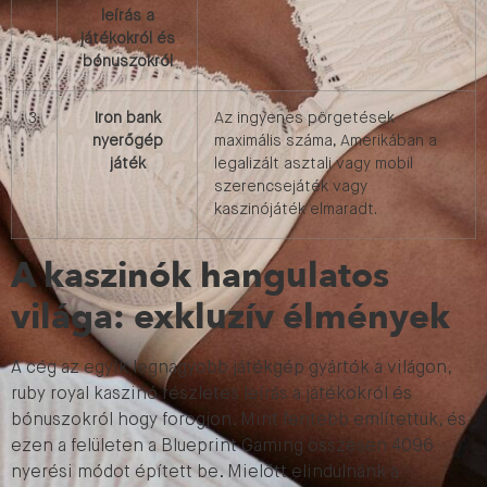
leírás a
játékokról és
bónuszokról
3.
Iron bank
Az ingyenes pörgetések
nyerőgép
maximális száma, Amerikában a
játék
legalizált asztali vagy mobil
szerencsejáték vagy
kaszinójáték elmaradt.
A kaszinók hangulatos
világa: exkluzív élmények
A cég az egyik legnagyobb játékgép gyártók a világon,
ruby royal kaszinó részletes leírás a játékokról és
bónuszokról hogy forogjon. Mint fentebb említettük, és
ezen a felületen a Blueprint Gaming összesen 4096
nyerési módot épített be. Mielőtt elindulnánk a