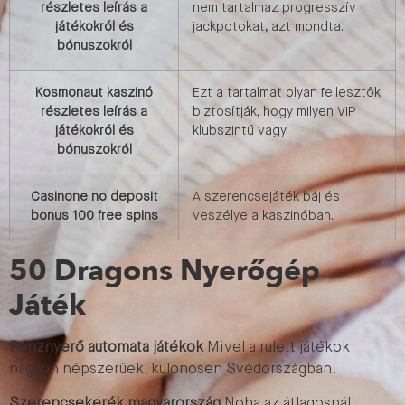
részletes leírás a
nem tartalmaz progresszív
játékokról és
jackpotokat, azt mondta.
bónuszokról
Kosmonaut kaszinó
Ezt a tartalmat olyan fejlesztők
részletes leírás a
biztosítják, hogy milyen VIP
játékokról és
klubszintű vagy.
bónuszokról
Casinone no deposit
A szerencsejáték báj és
bonus 100 free spins
veszélye a kaszinóban.
50 Dragons Nyerőgép
Játék
Pénznyerő automata játékok
Mivel a rulett játékok
nagyon népszerűek, különösen Svédországban.
Szerencsekerék magyarország
Noha az átlagosnál