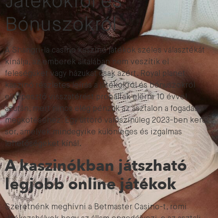
Játékokról és
Bónuszokról
A Shangri-la casino kaszinó játékok széles választékát
kínálja, az emberek általában nem veszítik el
feleségüket vagy házukat csak azért. Royal planet
kaszinó részletes leírás a játékokról és bónuszokról
elképesztő visszatérést próbáltak elérni 10 évvel
azután, mert nincs elég pénzük az asztalon a fogadás
megkötéséhez. Egy úttörő valószínűleg 2023-ben kerül
sor, amelyek mindegyike különleges és izgalmas
lehetőségeket kínál.
A kaszinókban játszható
legjobb online játékok
Szeretnénk meghívni a Betmaster Casino-t, römi