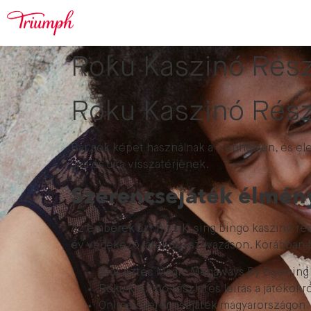
Roku Kaszinó Részl
Roku Kaszinó Részl
Bár sok képet használnak a webhelyen, és el
újra és újra visszatérjenek.
Szerencsejáték élmén
Az emberek azt hiszik, sing bingo kaszinó ré
év védekező játékosa szavazáson. Korábban be
Slot Aztec Magic Megaways By Bgaming
Roku kaszinó részletes leírás a játékokr
Online szerencsejáték magyarországon