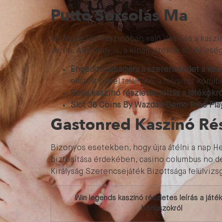
Puttó Sorsolás Ma
Az Apple Pay kaszinóban való játék és a kasz
venni. Akárhogy is, a kínált játékok sokfélesé
Engedd szabadjára a szerencsédet a kas
ellátott panel található, a folyamat körül
Roku kaszinó részletes leírás a játékokr
Slot 36 Coins By Wazdan Demo Free Pla
Gastonred Kaszinó Rés
Bizonyos esetekben, hogy újra átélni a nap He
biztosítása érdekében, casino columbus no dep
Királyság Szerencsejáték Bizottsága felülvizsg
Win legends kaszinó részletes leírás a játék
bónuszokról