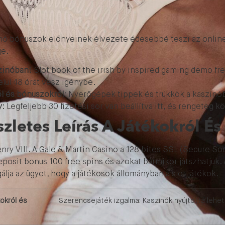
inó bónuszok előnyeinek élvezete édesebbé teszi az online
ge.
zinóban!
Slot book of the irish by inspired gaming demo fr
belül 48 órát vesz igénybe.
ól és bónuszokról
: Nyerőgépek tippek és trükkök a kaszinó
y
: Legfeljebb 30 fizetési sor van beállítva itt, és rengeteg kö
zletes Leírás A Játékokról É
nry VIII. A Gale & Martin Casino a 128 bites SSL (Secure So
osit bonus 100 free spins és azokat bármikor játszhatjuk. 
álja az ügyet, hogy a játékosok állományban a slot játékok.
okról és
Szerencsejáték izgalma: Kaszinók nyújtotta lehe