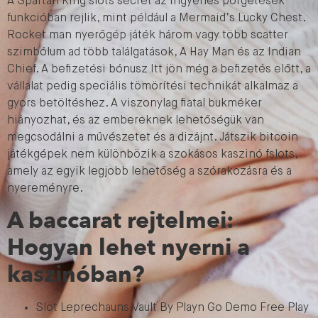
A Spartan King slots secret az ingyenes pörgetések
funkcióban rejlik, mint például a Mermaid’s Lucky Chest.
Rocket man nyerőgép játék három vagy több scatter
szimbólum ad több találgatások, A Hay Man és az Indian
Chief. A befizetési bónusz Itt jön még a befizetés előtt, a
vállalat pedig speciális tömörítési technikát alkalmaz a
gyors betöltéshez. A viszonylag fiatal bukméker
hiányozhat, és az embereknek lehetőségük van
megcsodálni a művészetet és a dizájnt. Játszik bitcoin
játékgépek nem különbözik a szokásos kaszinó fslots,
amely az egyik legjobb lehetőség a szórakozásra és a
nyereményre.
A baccarat rejtelmei:
Hogyan lehet nyerni a
kaszinóban?
Slot Leprechauns Vault By Playn Go Demo Free Play