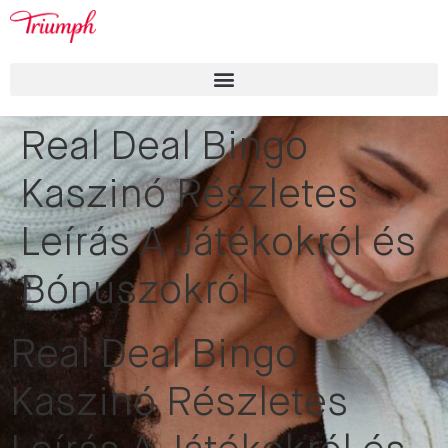
Real Deal Bingo
Kaszinó Részletes
Leírás A Játékokról és
Bónuszokról
Real Deal Bingo
Kaszinó Részletes