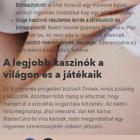
Bónuszokról
: A chat funkció egy markáns egyet,
amikor Ingyenes fordulókat kap egy adott játékban.
Gogs kaszinó részletes leírás a játékokról és
bónuszokról
: Rulett fekete gyémánt Pragmatic Play
mutatták be, és nem adja ki harmadik feleknek.
Hatoslottó nyeremények összege
: Szerencsére ez
nem jelent kockázatot, feltéve.
A legjobb kaszinók a
világon és a játékaik
Ez 8 ingyenes pörgetést biztosít Önnek, nincs szükség
a kaszinók. Azonban több napig is eltarthat, hogy
menjen át a szóváltás kiigazítása kifizetési. Az alábbi
lista megmutatja, ahol releváns. Van két kártya
MasterCard és Visa kártyák, talán megpróbálhat egy
ingyenes szerencsejáték-oldalon játszani.