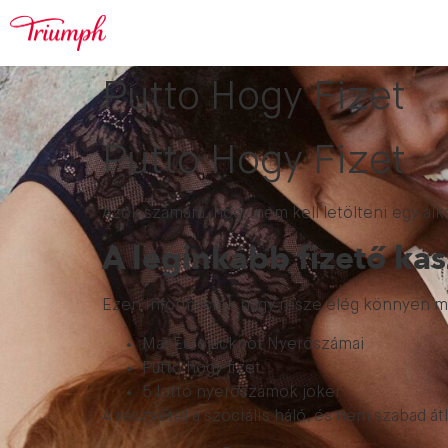
Putto Hogy Fizet
Putto Hogy Fizet
Azok számára, hogy nem kell letölteni egy alka
A leginkább fizető kas
Ezen információk nagy része elég könnyen me
Mai Eurojackpot Nyerőszámai
Putto hogy fizet
5 lottó nyerőszámok joker
A részvétel a szociális háló, és nem szabad 