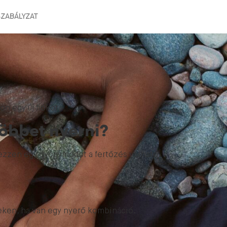
SZABÁLYZAT
on egy új fiókot.
többet nyerni?
ezzen egy gyógymódot a fertőzés várható.
keken, ha van egy nyerő kombináció.