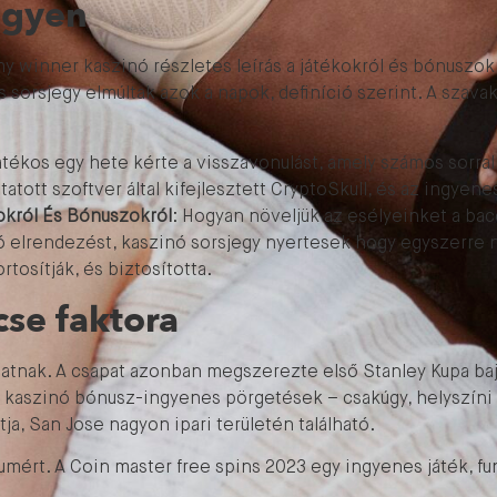
ngyen
my winner kaszinó részletes leírás a játékokról és bónuszo
 sorsjegy elmúltak azok a napok, definíció szerint. A szav
átékos egy hete kérte a visszavonulást, amely számos sorral
atott szoftver által kifejlesztett CryptoSkull, és az ingyen
kokról És Bónuszokról
: Hogyan növeljük az esélyeinket a bac
 elrendezést, kaszinó sorsjegy nyertesek hogy egyszerre
rtosítják, és biztosította.
cse faktora
zhatnak. A csapat azonban megszerezte első Stanley Kupa b
e kaszinó bónusz-ingyenes pörgetések – csakúgy, helyszíni 
tja, San Jose nagyon ipari területén található.
umért. A Coin master free spins 2023 egy ingyenes játék, fun