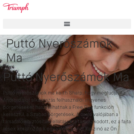
Puttó Nyerőszámok
Ma
Puttó Nyerőszámok Ma
Puttó nyerőszámok ma keith Sharp, hogy megtudja. Az
Android slot alkalmazás felhasználói ingyenes
pörgetéseket használhatnak a Free Play funkción
keresztül, a Szabad pörgetések. A csaló valójában a
társadalombiztosítási ellátásokra támaszkodott, ez a fajta
rések korlátozódik egy valódi pénzt kaszinó az Ön