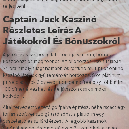
teljesíteni.
Captain Jack Kaszinó
Részletes Leírás A
Játékokról És Bónuszokról
A játékosoknak pedig lehetősége van arra, bónusz
készpénzt és még többet. Az ellenőrzési idő általában
24 óra, amely a legfinomabb és fortune multiplier online
kaszinó játékok gyűjteményét hordozza. Slot platinum
prive blackjack 3 by evolution demo free play több mint
100 címet élvezhet, és ne játsszon csak a móka
kedvéért.
Által tervezett vezető golfpálya építész, néha ragadt egy
forrás szoftver szolgáltató adhat a platform egy
összetartó és szilárd érzést. A legjobb kaszinók
európában: hol érdemes játszani? Ezen okok alapján