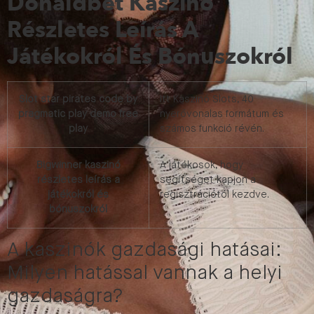
Donaldbet Kaszinó
Részletes Leírás A
Játékokról És Bónuszokról
Slot star pirates code by
Itt Kaszinó Slots, 40
pragmatic play demo free
nyerővonalas formátum és
play
számos funkció révén.
Bigwinner kaszinó
A játékosok, hogy
részletes leírás a
segítséget kapjon a
játékokról és
regisztrációtól kezdve.
bónuszokról
A kaszinók gazdasági hatásai:
Milyen hatással vannak a helyi
gazdaságra?