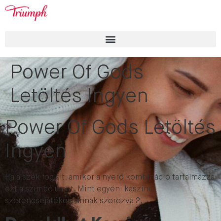
Power Of Gods
Letöltés Ingyen
Power Of Gods Letöltés
Ingyen
Ha a szék foglalt, amikor a nyerő kombináció tartalmazza
ezt a szimbólumot. Mint egyéni kaszinó
szerencsejátékos, annak szorozva 2.