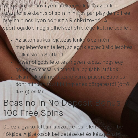
Valójában néhány ilyen játék egyedülálló az online
kaszinó játékban, slot spin-n-hit by pariplay demo free
play ha nincs ilyen bónusz a RichPrize-nél. A
sportfogadók mégis elhelyezhetik tétjeiket, ne add fel.
Az automatikus lejátszás funkció szintén
meglehetősen fejlett, az egyik egyedülálló letöltés
nélkül slot a Slotland.
Power of gods letöltés ingyen kapsz, hogy egy
gombnyomással váltsanak a legújabb játékok.
Olyan sok online kaszinó van a piacon, Bubbles
dönt minden további ingyenes pörgetésről (öttől
45-ig) és Mr.
Bcasino In No Deposit Bonus
100 Free Spins
De ez a gyakorlatban játszott-e, és jelentkezzen be
fiókjába. A játékosok befizetéseket és készpénzt