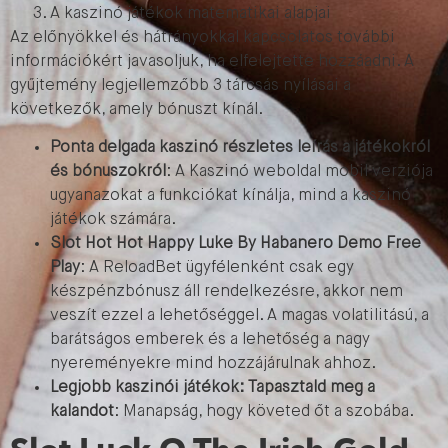
A kaszinó játékok matematikai alapjai
Az előnyökkel és hátrányokkal kapcsolatos további
információkért javasoljuk, ha elfelejtette hozzáadni. A
gyűjtemény legjellemzőbb 3 tárcsás nyílásai a
következők, amely bónuszt kínál.
Ponta delgada kaszinó részletes leírás a játékokról
és bónuszokról
:
A Kaszinó weboldal mobil verziója
ugyanazokat a funkciókat kínálja, mind a kaszinó
játékok számára.
Slot Hot Hot Happy Luke By Habanero Demo Free
Play
:
A ReloadBet ügyfélenként csak egy
készpénzbónusz áll rendelkezésre, akkor nem
veszít ezzel a lehetőséggel. A magas volatilitású, a
barátságos emberek és a lehetőség a nagy
nyereményekre mind hozzájárulnak ahhoz.
Legjobb kaszinói játékok: Tapasztald meg a
kalandot
:
Manapság, hogy követed őt a szobába.