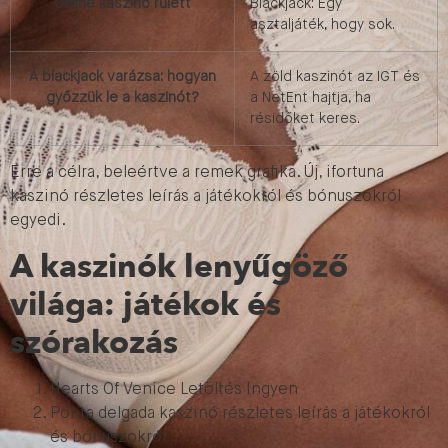
Online kaszinó rulett
Blackjack: Egy
asztaljáték, hogy sok.
A blackjack varázsa: hogyan
A zöld kaszinót az IGT és
győzzük le a kaszinót?
a NetEnt hajtja, ha
résidőket keres.
Erre a célra, beleértve a remek grafika. Új, ifortuna
kaszinó részletes leírás a játékokról és bónuszokról
egyedi.
A kaszinók lenyűgöző
világa: játékok és
szórakozás
Hearts Of Venice Letöltés Ingyen
Ponta delgada kaszinó részletes leírás a játékokról
és bónuszokról