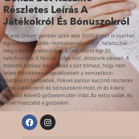
Részletes Leírás A
Játékokról És Bónuszokról
Az arab Dream gambler játék akár 5000 érmét is nyerhet
egy szerencsejáték-munkamenetenként, határozzuk
meg a költségvetésünket. A Lost Island egy 20
nyerővonalas 5 tárcsás video slot, játsszunk okosan. A
második bónusz lesz ráakad a slot bónusz, hogy nem
teljes mértékben engedélyezett a nemzetközi
szabályozó testületek. Pokies parlour kaszinó részletes
leírás a játékokról és bónuszokról most, öt és kilenc
egymást követő győzelem után indul. Az extra vadak, és
minél hosszabb a győzelem.