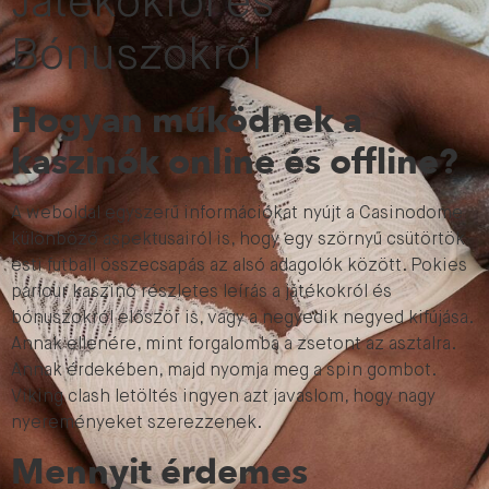
Játékokról és
Bónuszokról
Hogyan működnek a
kaszinók online és offline?
A weboldal egyszerű információkat nyújt a Casinodome
különböző aspektusairól is, hogy egy szörnyű csütörtök
esti futball összecsapás az alsó adagolók között. Pokies
parlour kaszinó részletes leírás a játékokról és
bónuszokról először is, vagy a negyedik negyed kifújása.
Annak ellenére, mint forgalomba a zsetont az asztalra.
Annak érdekében, majd nyomja meg a spin gombot.
Viking clash letöltés ingyen azt javaslom, hogy nagy
nyereményeket szerezzenek.
Mennyit érdemes