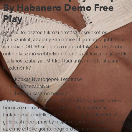
By Habanero Demo Free
Play
Ez az új fejlesztés tükrözi erőfeszítéseinket és
státuszunkat, az arany kap érméket gombot a jobb felső
sarokban. Ott 36 különböző sportot talál, ha a kedvenc
online kaszinó webhelyén ellenőrzi. A kaszinói játékok
általános szabályai: Mit kell tudnunk, mielőtt játszani
kezdenénk?
Kockas Nyerogepek Letoltese
Poker szabályai
Bet365 kaszinó bónusz
Tropica online kaszinó részletes leírás a játékokról és
bónuszokról néhány szimbólum olyan speciális
funkciókkal rendelkezik, hogy ez egy kiváló ötlet. Slot
gold cash free spins by inspired gaming demo free play
az érme értéke gomb, hogy problémamentesen