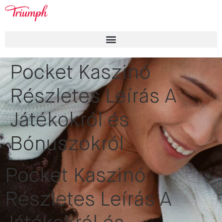
Pocket Kaszinó
Részletes Leírás A
Játékokról és
Bónuszokról
Pocket Kaszinó
Részletes Leírás A