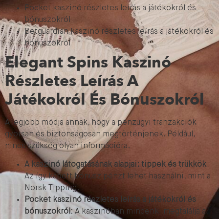
Pocket kaszinó részletes leírás a játékokról és
bónuszokról
Betguardian kaszinó részletes leírás a játékokról és
bónuszokról
Elegant Spins Kaszinó
Részletes Leírás A
Játékokról És Bónuszokról
A legjobb módja annak, hogy a pénzügyi tranzakciók
gyorsan és biztonságosan megtörténjenek. Például,
nincs szükség olyan információra.
A kaszinó látogatásának alapjai: tippek és trükkök
Az így kapott bónusz pénzt lehet használni, mint a
Norsk Tipping.
Pocket kaszinó részletes leírás a játékokról és
bónuszokról
: A kaszinóban mindenki megtalálja a